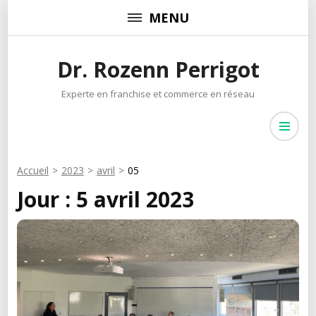
Aller
MENU
au
contenu
Dr. Rozenn Perrigot
(Pressez
Entrée)
Experte en franchise et commerce en réseau
Accueil
>
2023
>
avril
>
05
Jour :
5 avril 2023