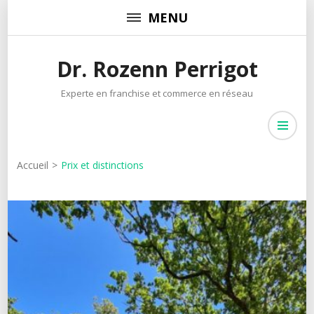
Aller
MENU
au
contenu
Dr. Rozenn Perrigot
(Pressez
Entrée)
Experte en franchise et commerce en réseau
Accueil
>
Prix et distinctions