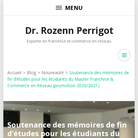
Aller
MENU
au
contenu
Dr. Rozenn Perrigot
(Pressez
Entrée)
Experte en franchise et commerce en réseau
Accueil
>
Blog
>
Nouveauté
>
Soutenance des mémoires de
fin d’études pour les étudiants du Master Franchise &
Commerce en Réseau (promotion 2020/2021)
Soutenance des mémoires de fin
d’études pour les étudiants du