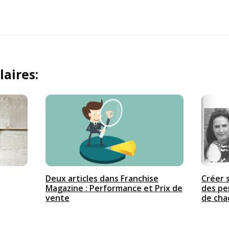
laires:
Deux articles dans Franchise
Créer s
Magazine : Performance et Prix de
des pe
vente
de cha