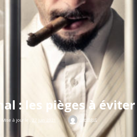
al : les pièges à éviter
rperrigot
Mise à jour le :
27 juin 2021