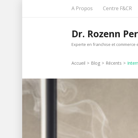
Aller
A Propos
Centre F&CR
au
contenu
Dr. Rozenn Per
(Pressez
Entrée)
Experte en franchise et commerce 
Accueil
>
Blog
>
Récents
>
Inter